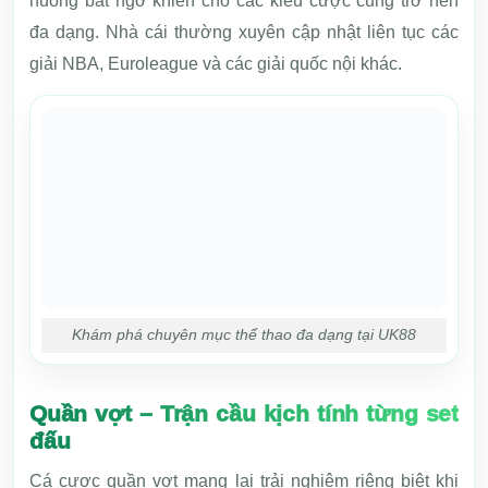
huống bất ngờ khiến cho các kiểu cược cũng trở nên
đa dạng. Nhà cái thường xuyên cập nhật liên tục các
giải NBA, Euroleague và các giải quốc nội khác.
Khám phá chuyên mục thể thao đa dạng tại UK88
Quần vợt – Trận cầu kịch tính từng set
đấu
Cá cược quần vợt mang lại trải nghiệm riêng biệt khi