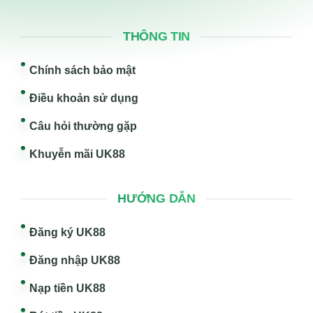
THÔNG TIN
Chính sách bảo mật
Điều khoản sử dụng
Câu hỏi thường gặp
Khuyễn mãi UK88
HƯỚNG DẪN
Đăng ký UK88
Đăng nhập UK88
Nạp tiền UK88