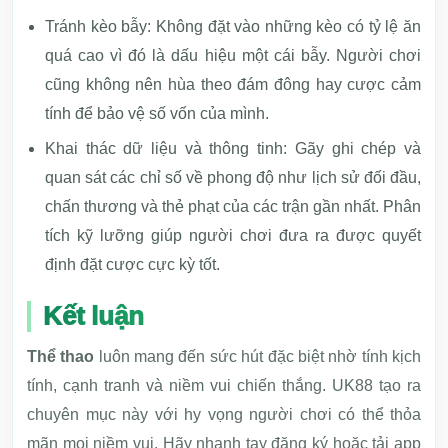
Tránh kèo bẫy: Không đặt vào những kèo có tỷ lệ ăn
quá cao vì đó là dấu hiệu một cái bẫy. Người chơi
cũng không nên hùa theo đám đông hay cược cảm
tính để bảo vệ số vốn của mình.
Khai thác dữ liệu và thông tinh: Gãy ghi chép và
quan sát các chỉ số về phong độ như lịch sử đối đầu,
chấn thương và thẻ phạt của các trận gần nhất. Phân
tích kỹ lưỡng giúp người chơi đưa ra được quyết
định đặt cược cực kỳ tốt.
Kết luận
Thể thao
luôn mang đến sức hút đặc biệt nhờ tính kịch
tính, cạnh tranh và niềm vui chiến thắng. UK88 tạo ra
chuyên mục này với hy vọng người chơi có thể thỏa
mãn mọi niềm vui. Hãy nhanh tay đăng ký hoặc tải app