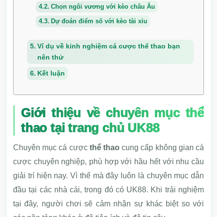
Chọn ngôi vương với kèo châu Âu
Dự đoán điểm số với kèo tài xỉu
Ví dụ về kinh nghiệm cá cược thể thao bạn
nên thử
Kết luận
Giới thiệu về chuyên mục thể
thao tại trang chủ UK88
Chuyên mục cá cược
thể thao
cung cấp không gian cá
cược chuyên nghiệp, phù hợp với hầu hết với nhu cầu
giải trí hiện nay. Vì thế mà đây luôn là chuyên mục dẫn
đầu tại các nhà cái, trong đó có UK88. Khi trải nghiệm
tại đây, người chơi sẽ cảm nhận sự khác biệt so với