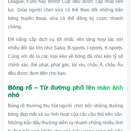
League, Euro hay World Cup đều được cập nhật liên
tục. Giúp người chơi vừa có thể theo dõi những trận
bóng huyền thoại, vừa có thể đăng ký cược nhanh
chóng.
Để nâng cấp dịch vụ tốt nhất, nền tảng hợp tác với
nhiều đối tác lớn như Saba, B-sports, I-sports, K-sports.
Cùng với đó là các loại kèo về bóng đá như kèo tỷ số
chính xác, thẻ phạt, phạt góc, tài xỉu, châu Á, châu Âu
đều được đem đến cho bạn.
Bóng rổ – Từ đường phố lên màn ảnh
nhỏ
Bóng rổ thường thu hút người chơi bởi những đường
bóng đẹp mắt và sự linh hoạt của các cầu thủ trên sân.
Những trận đấu thường diễn ra nhanh chóng nhiều tình