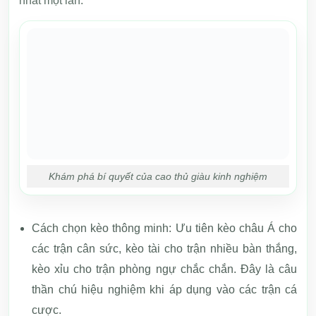
nhất một lần.
Khám phá bí quyết của cao thủ giàu kinh nghiệm
Cách chọn kèo thông minh: Ưu tiên kèo châu Á cho
các trận cân sức, kèo tài cho trận nhiều bàn thắng,
kèo xỉu cho trận phòng ngự chắc chắn. Đây là câu
thần chú hiệu nghiệm khi áp dụng vào các trận cá
cược.