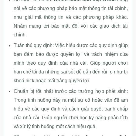
nói về các phương pháp bảo mật thông tin tài chính,
như giải mã thông tin và các phương pháp khác.
Nhằm mang tới bảo mật đối với các giao dịch tài
chính.
Tuân thủ quy định: Việc hiểu được các quy định giúp
bạn đảm bảo được quyền lợi và trách nhiệm của
mình theo quy định của nhà cái. Giúp người chơi
hạn chế tối đa những sai sót dễ dẫn đến rủi ro như bị
khoá nick hoặc mất trắng quyền lợi.
Chuẩn bị tốt nhất trước các trường hợp phát sinh:
Trong tình huống xảy ra một sự cố hoặc vấn đề am
hiểu về các quy định và cách giải quyết tranh chấp
của nhà cái. Giúp người chơi học kỹ năng phân tích
và xử lý tình huống một cách hiệu quả.