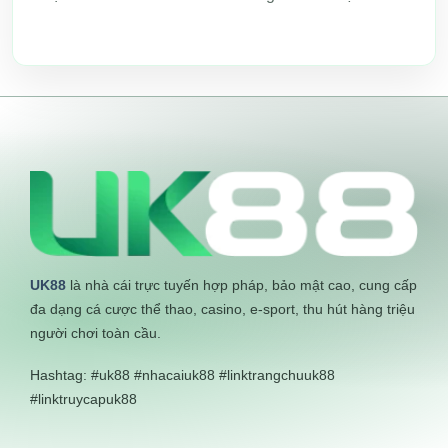
UK88
là nhà cái trực tuyến hợp pháp, bảo mật cao, cung cấp
đa dạng cá cược thể thao, casino, e-sport, thu hút hàng triệu
người chơi toàn cầu.
Hashtag: #uk88 #nhacaiuk88 #linktrangchuuk88
#linktruycapuk88