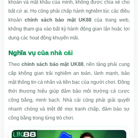
khoản và mật khẩu của mình, không được chia sẻ cho
bất cứ ai. Họ cũng phải chấp hành nghiêm túc các điều
khoản
chính sách bảo mật UK88
của trang web,
không tham gia vào bất kỳ hành động gian lận hoặc lợi
dụng các hoạt động khuyến mãi.
Nghĩa vụ của nhà cái
Theo
chính sách bảo mật UK88
, nền tảng phải cung
cấp không gian trải nghiệm an toàn, lành mạnh, bảo
mật thông tin cá nhân và tiền bạc của người chơi. Đồng
thời thương hiệu giúp đảm bảo môi trường cá cược
công bằng, minh bạch. Nhà cái cũng phải giải quyết
nhanh chóng và triệt để mọi tranh chấp, đảm bảo sự
công bằng trong từng trò chơi.